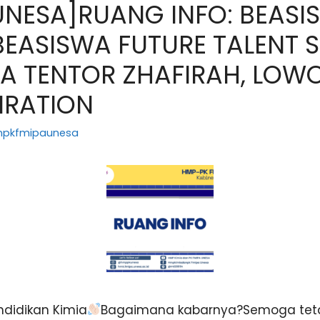
UNESA]RUANG INFO: BEASI
BEASISWA FUTURE TALENT 
A TENTOR ZHAFIRAH, LOW
IRATION
npkfmipaunesa
didikan Kimia
Bagaimana kabarnya?Semoga teta