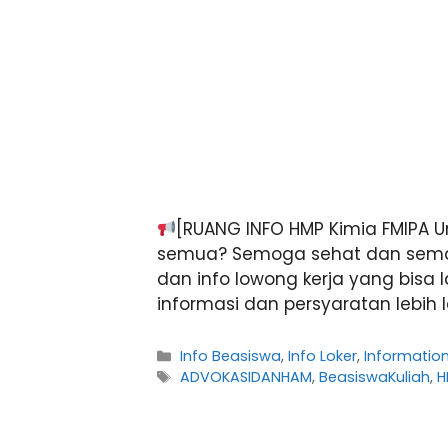
[RUANG INFO HMP Kimia FMIPA 
semua? Semoga sehat dan sema
dan info lowong kerja yang bisa 
informasi dan persyaratan lebih 
Kategori
Info Beasiswa
,
Info Loker
,
Informatio
Tag
ADVOKASIDANHAM
,
BeasiswaKuliah
,
H