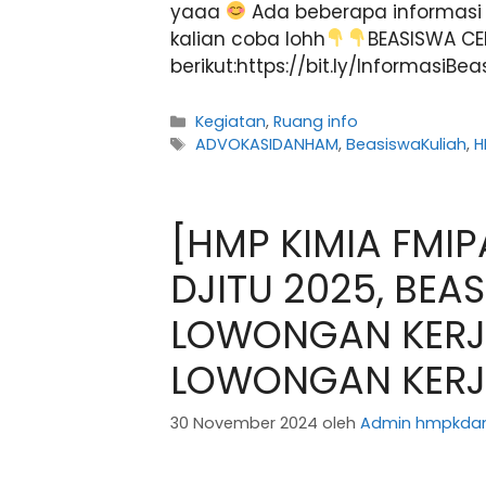
yaaa
Ada beberapa informasi 
kalian coba lohh
BEASISWA CE
berikut:https://bit.ly/Informas
Kategori
Kegiatan
,
Ruang info
Tag
ADVOKASIDANHAM
,
BeasiswaKuliah
,
H
[HMP KIMIA FMIP
DJITU 2025, BE
LOWONGAN KERJ
LOWONGAN KERJ
30 November 2024
oleh
Admin hmpkda