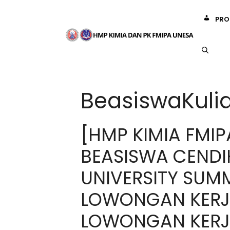
Langsung
ke
PRO
isi
BeasiswaKuli
[HMP KIMIA FMIP
BEASISWA CENDI
UNIVERSITY SUM
LOWONGAN KERJA
LOWONGAN KERJA