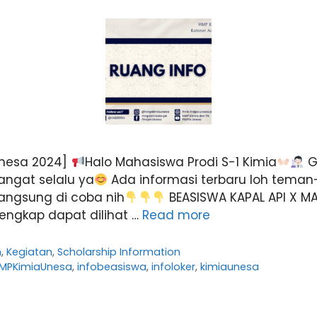
Unesa 2024]
Halo Mahasiswa Prodi S-1 Kimia
G
ngat selalu ya
Ada informasi terbaru loh tema
langsung di coba nih
BEASISWA KAPAL API X M
lengkap dapat dilihat …
Read more
n
,
Kegiatan
,
Scholarship Information
MPKimiaUnesa
,
infobeasiswa
,
infoloker
,
kimiaunesa