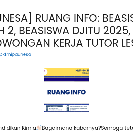
NESA] RUANG INFO: BEASI
H 2, BEASISWA DJITU 202
LOWONGAN KERJA TUTOR LE
pkfmipaunesa
didikan Kimia
Bagaimana kabarnya?Semoga teta