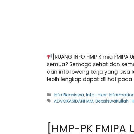
[RUANG INFO HMP Kimia FMIPA 
semua? Semoga sehat dan sema
dan info lowong kerja yang bisa 
lebih lengkap dapat dilihat pada 
Kategori
Info Beasiswa
,
Info Loker
,
Informatio
Tag
ADVOKASIDANHAM
,
BeasiswaKuliah
,
H
[HMP-PK FMIPA 