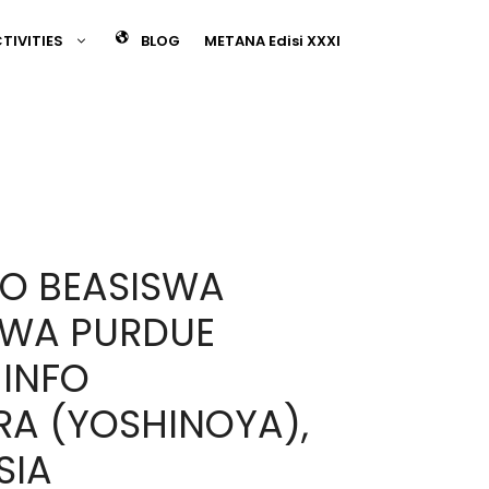
TIVITIES
BLOG
METANA Edisi XXXI
FO BEASISWA
SWA PURDUE
 INFO
A (YOSHINOYA),
SIA