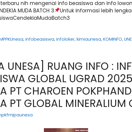
terbaru nih mengenai info beasiswa dan info lowon
NDEKIA MUDA BATCH 3
Untuk informasi lebih lengk
iBeasiswaCendekiaMudaBatch3
MPPKUnesa
,
infobeasiswa
,
infoloker
,
kimiaunesa
,
KOMINFO
,
UNE
A UNESA] RUANG INFO : IN
ASISWA GLOBAL UGRAD 2025
A PT CHAROEN POKPHAND 
A PT GLOBAL MINERALIUM
npkfmipaunesa