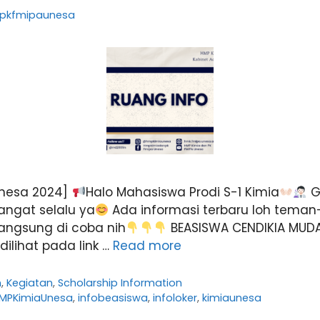
pkfmipaunesa
Unesa 2024]
Halo Mahasiswa Prodi S-1 Kimia
G
ngat selalu ya
Ada informasi terbaru loh tema
langsung di coba nih
BEASISWA CENDIKIA MUD
ilihat pada link …
Read more
n
,
Kegiatan
,
Scholarship Information
MPKimiaUnesa
,
infobeasiswa
,
infoloker
,
kimiaunesa