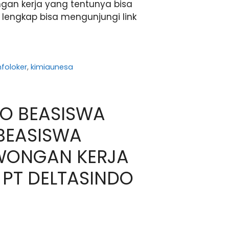
gan kerja yang tentunya bisa
h lengkap bisa mengunjungi link
nfoloker
,
kimiaunesa
FO BEASISWA
 BEASISWA
OWONGAN KERJA
 PT DELTASINDO