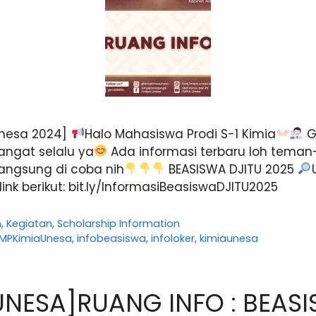
Unesa 2024]
Halo Mahasiswa Prodi S-1 Kimia
G
ngat selalu ya
Ada informasi terbaru loh tema
langsung di coba nih
BEASISWA DJITU 2025
link berikut: bit.ly/InformasiBeasiswaDJITU2025
n
,
Kegiatan
,
Scholarship Information
MPKimiaUnesa
,
infobeasiswa
,
infoloker
,
kimiaunesa
UNESA]RUANG INFO : BEAS