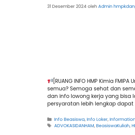
31 Desember 2024
oleh
Admin hmpkdan
[RUANG INFO HMP Kimia FMIPA 
semua? Semoga sehat dan sema
dan info lowong kerja yang bisa 
persyaratan lebih lengkap dapat d
Kategori
Info Beasiswa
,
Info Loker
,
Informatio
Tag
ADVOKASIDANHAM
,
BeasiswaKuliah
,
H