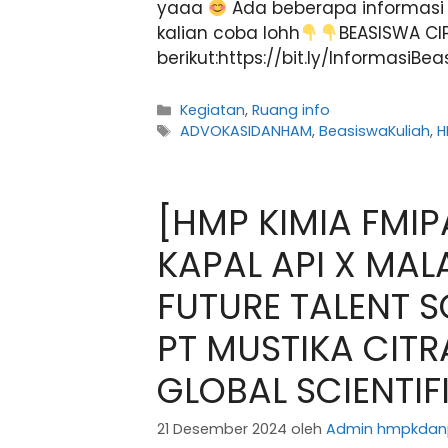
yaaa
Ada beberapa informasi 
kalian coba lohh
BEASISWA CI
berikut:https://bit.ly/lnformasiB
Kategori
Kegiatan
,
Ruang info
Tag
ADVOKASIDANHAM
,
BeasiswaKuliah
,
H
[HMP KIMIA FMIP
KAPAL API X MAL
FUTURE TALENT 
PT MUSTIKA CIT
GLOBAL SCIENTIF
21 Desember 2024
oleh
Admin hmpkdan