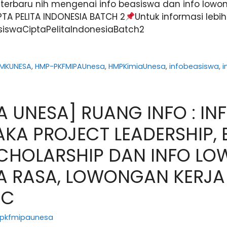
terbaru nih mengenai info beasiswa dan info lowon
PTA PELITA INDONESIA BATCH 2
Untuk informasi lebi
easiswaCiptaPelitaIndonesiaBatch2
MKUNESA
,
HMP-PKFMIPAUnesa
,
HMPKimiaUnesa
,
infobeasiswa
,
i
A UNESA] RUANG INFO : IN
AKA PROJECT LEADERSHIP,
SCHOLARSHIP DAN INFO L
RA RASA, LOWONGAN KERJA
IC
pkfmipaunesa